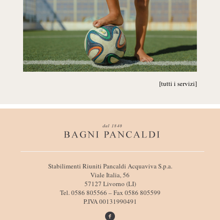
[tutti i servizi]
I
Stabilimenti Riuniti Pancaldi Acquaviva S.p.a.
n
Viale Italia, 56
f
57127 Livorno (LI)
o
Tel. 0586 805566 – Fax 0586 805599
r
P.IVA 00131990491
m
a