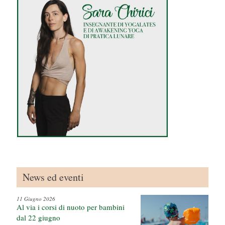
u
i
News ed eventi
11 Giugno 2026
Al via i corsi di nuoto per bambini
dal 22 giugno