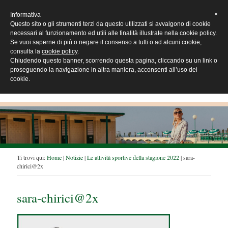
×
Informativa
Questo sito o gli strumenti terzi da questo utilizzati si avvalgono di cookie
necessari al funzionamento ed utili alle finalità illustrate nella cookie policy.
Se vuoi saperne di più o negare il consenso a tutti o ad alcuni cookie,
consulta la
cookie policy
.
Chiudendo questo banner, scorrendo questa pagina, cliccando su un link o
proseguendo la navigazione in altra maniera, acconsenti all’uso dei
cookie.
T
Ti trovi qui:
Home
|
Notizie
|
Le attività sportive della stagione 2022
|
sara-
chirici@2x
i
t
r
sara-chirici@2x
o
v
i
q