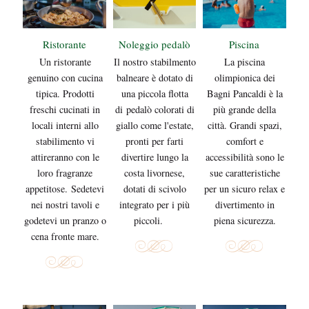
u
i
Ristorante
Noleggio pedalò
Piscina
Un ristorante
Il nostro stabilmento
La piscina
genuino con cucina
balneare è dotato di
olimpionica dei
tipica. Prodotti
una piccola flotta
Bagni Pancaldi è la
freschi cucinati in
di pedalò colorati di
più grande della
locali interni allo
giallo come l'estate,
città. Grandi spazi,
stabilimento vi
pronti per farti
comfort e
attireranno con le
divertire lungo la
accessibilità sono le
loro fragranze
costa livornese,
sue caratteristiche
appetitose. Sedetevi
dotati di scivolo
per un sicuro relax e
nei nostri tavoli e
integrato per i più
divertimento in
godetevi un pranzo o
piccoli.
piena sicurezza.
cena fronte mare.