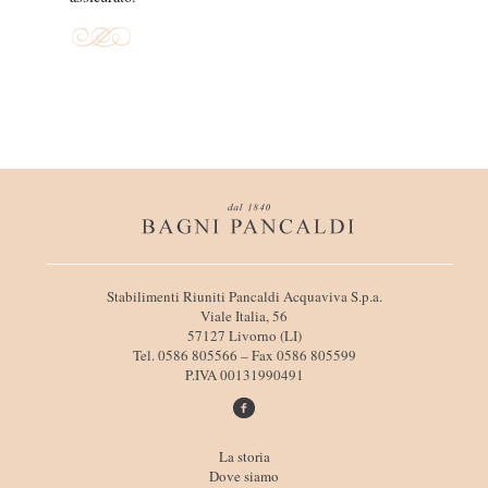
I
Stabilimenti Riuniti Pancaldi Acquaviva S.p.a.
n
Viale Italia, 56
f
57127 Livorno (LI)
o
Tel. 0586 805566 – Fax 0586 805599
r
P.IVA 00131990491
m
a
z
i
L
La storia
o
i
Dove siamo