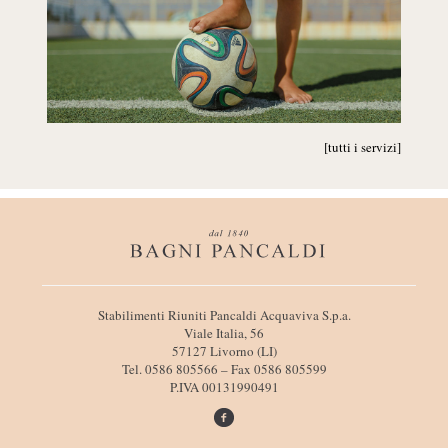
[tutti i servizi]
I
Stabilimenti Riuniti Pancaldi Acquaviva S.p.a.
n
Viale Italia, 56
f
57127 Livorno (LI)
o
Tel. 0586 805566 – Fax 0586 805599
r
P.IVA 00131990491
m
a
z