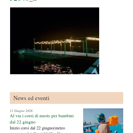
u
i
News ed eventi
11 Giugno 2026
Al via i corsi di nuoto per bambini
dal 22 giugno
Inizio corsi dal 22 giugno(meteo