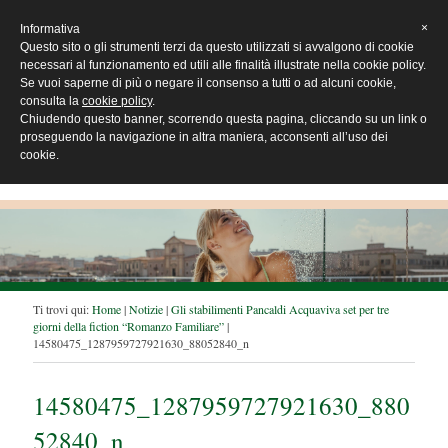
×
Informativa
Questo sito o gli strumenti terzi da questo utilizzati si avvalgono di cookie
necessari al funzionamento ed utili alle finalità illustrate nella cookie policy.
Se vuoi saperne di più o negare il consenso a tutti o ad alcuni cookie,
consulta la
cookie policy
.
Chiudendo questo banner, scorrendo questa pagina, cliccando su un link o
proseguendo la navigazione in altra maniera, acconsenti all’uso dei
cookie.
T
Ti trovi qui:
Home
|
Notizie
|
Gli stabilimenti Pancaldi Acquaviva set per tre
giorni della fiction “Romanzo Familiare”
|
i
14580475_1287959727921630_88052840_n
t
r
o
14580475_1287959727921630_880
v
i
52840_n
q