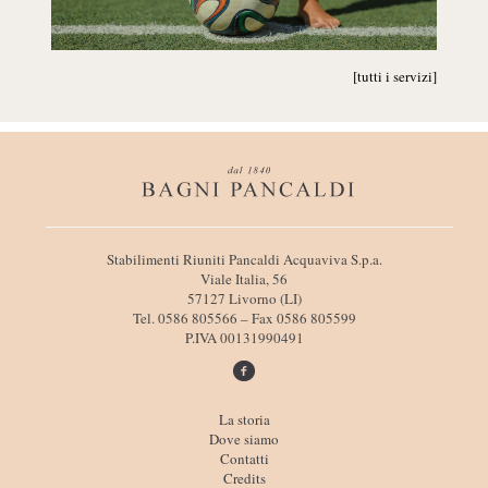
[tutti i servizi]
I
Stabilimenti Riuniti Pancaldi Acquaviva S.p.a.
n
Viale Italia, 56
f
57127 Livorno (LI)
o
Tel. 0586 805566 – Fax 0586 805599
r
P.IVA 00131990491
m
a
z
i
L
La storia
o
i
Dove siamo
n
n
Contatti
i
k
Credits