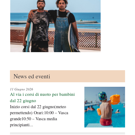
u
i
News ed eventi
11 Giugno 2026
Al via i corsi di nuoto per bambini
dal 22 giugno
Inizio corsi dal 22 giugno(meteo
permettendo) Orari:10:00 – Vasca
grande10:50 – Vasca media
principianti...