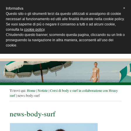
×
Informativa
Questo sito o gli strumenti terzi da questo utilizzati si avvalgono di cookie
necessari al funzionamento ed utili alle finalità illustrate nella cookie policy.
Se vuoi saperne di più o negare il consenso a tutti o ad alcuni cookie,
consulta la
cookie policy
.
Chiudendo questo banner, scorrendo questa pagina, cliccando su un link o
proseguendo la navigazione in altra maniera, acconsenti all’uso dei
cookie.
T
Ti trovi qui:
Home
|
Notizie
|
Corsi di body e surf in collaborazione con Hoasy
surf
|
news-body-surf
i
t
r
news-body-surf
o
v
i
q